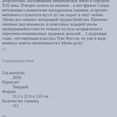
доброхотами, населявшими американские земли в середине
XIX века. Поворот колеса на машине... и вот фрекен Снорк,
мечтающая о романтизме напудренных париков, встречает
мятежного служителя муз и тут же падает в омут любви.
.Муми-дол охвачен лихорадкой трудоустройства. Прежние
ленивые дни миновали, и некоторых лодырей уколы
пробудившейся совести толкают на путь исправления и
обретения непривычных трудовых мозолей. . .Следующая
глава - нестареющая классика Туве Янссон, но уже в виде
комикса: комета приближается к Муми-долу!
Характеристики
Год выпуска
2018
Переплет
Твердый
Формат
31.1 x 21.9 x 1.65 см
Количество страниц
112