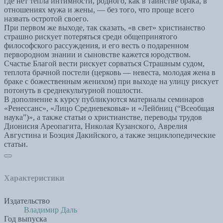
где нет тепла интимности, родного, как в таинстве брака, в
отношениях мужа и жены, — без того, что проще всего
назвать остротой своего.
При первом же выходе, так сказать, «в свет» христианство
страшно рискует потеряться среди общепринятого
философского рассуждения, и его весть о подаренном
первородном знании и сыновстве кажется юродством.
Счастье Благой вести рискует сорваться Страшным судом,
теплота брачной постели (церковь — невеста, молодая жена в
браке с божественным женихом) при выходе на улицу рискует
потонуть в среднекультурной пошлости.
В дополнение к курсу публикуются материалы семинаров
«Ренессанс», «Лицо Средневековья» и «Лейбниц (“Всеобщая
наука”)», а также статьи о христианстве, переводы трудов
Дионисия Ареопагита, Николая Кузанского, Аврелия
Августина и Боэция Дакийского, а также энциклопедические
статьи.
Характеристики
Издательство
Владимир Даль
Год выпуска