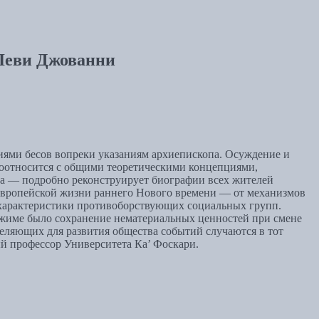
 Леви Джованни
иями бесов вопреки указаниям архиепископа. Осуждение и
соотносится с общими теоретическими концепциями,
а — подробно реконструирует биографии всех жителей
 европейской жизни раннего Нового времени — от механизмов
 характеристики противоборствующих социальных групп.
ежиме было сохранение нематериальных ценностей при смене
деляющих для развития общества событий случаются в тот
ый профессор Университета Ка’ Фоскари.