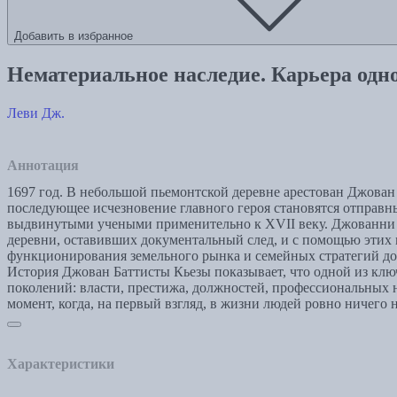
Добавить в избранное
Нематериальное наследие. Карьера одн
Леви Дж.
Аннотация
1697 год. В небольшой пьемонтской деревне арестован Джова
последующее исчезновение главного героя становятся отправн
выдвинутыми учеными применительно к XVII веку. Джованни 
деревни, оставивших документальный след, и с помощью этих
функционирования земельного рынка и семейных стратегий д
История Джован Баттисты Кьезы показывает, что одной из кл
поколений: власти, престижа, должностей, профессиональных 
момент, когда, на первый взгляд, в жизни людей ровно ничег
Характеристики