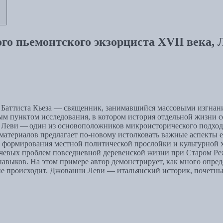
ого пьемонтского экзорциста XVII века,
н Баттиста Кьеза — священник, занимавшийся массовыми изгнан
ым пунктом исследования, в котором история отдельной жизни 
Леви — один из основоположников микроисторического подход
 материалов предлагает по-новому истолковать важные аспекты
о формирования местной политической прослойки и культурной
ючевых проблем повседневной деревенской жизни при Старом Р
навыков. На этом примере автор демонстрирует, как много опре
о не происходит. Джованни Леви — итальянский историк, почетн