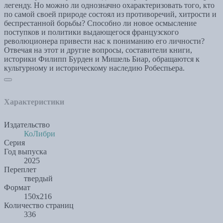
легенду. Но можно ли однозначно охарактеризовать того, кто
по самой своей природе состоял из противоречий, хитрости и
беспрестанной борьбы? Способно ли новое осмысление
поступков и политики выдающегося французского
революционера привести нас к пониманию его личности?
Отвечая на этот и другие вопросы, составители книги,
историки Филипп Бурден и Мишель Биар, обращаются к
культурному и историческому наследию Робеспьера.
Характеристики
Издательство
КоЛибри
Серия
Год выпуска
2025
Переплет
твердый
Формат
150х216
Количество страниц
336