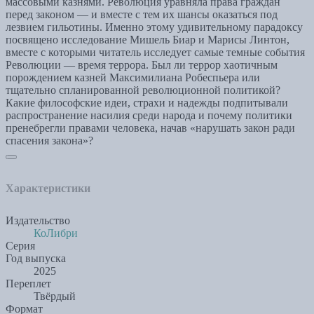
массовыми казнями. Революция уравняла права граждан
перед законом — и вместе с тем их шансы оказаться под
лезвием гильотины. Именно этому удивительному парадоксу
посвящено исследование Мишель Биар и Марисы Линтон,
вместе с которыми читатель исследует самые темные события
Революции — время террора. Был ли террор хаотичным
порождением казней Максимилиана Робеспьера или
тщательно спланированной революционной политикой?
Какие философские идеи, страхи и надежды подпитывали
распространение насилия среди народа и почему политики
пренебрегли правами человека, начав «нарушать закон ради
спасения закона»?
Характеристики
Издательство
КоЛибри
Серия
Год выпуска
2025
Переплет
Твёрдый
Формат