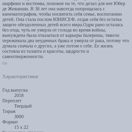
шарфики и костюмы, похожие на те, что делал для нее Юбер
де Живанши. В 38 лет она навсегда попрощалась с
кинематографом, чтобы посвятить себя семье, воспитанию
детей. Она стала послом ЮНИСЕФ, отдав себя без остатка
защите обездоленных детей всего мира.Одри рано осталась
без отца, чуть не умерла от голода во время войны,
вынуждена была отказаться от карьеры балерины, тяжело
переживала два неудачных брака и умерла от рака, потому что
думала сначала о других, а уже потом о себе. Ее жизнь
состояла из таланта и красоты, щедрости и
самоотверженности.
Характеристики
Год выпуска
2018
Переплет
Твердый
Тираж
3000
Формат
15 х 22