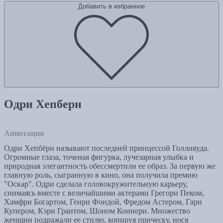
Добавить в избранное
Одри Хепберн
Аннотация
Одри Хепбёрн называют последней принцессой Голливуда.
Огромные глаза, точеная фигурка, лучезарная улыбка и
природная элегантность обессмертили ее образ. За первую же
главную роль, сыгранную в кино, она получила премию
"Оскар". Одри сделала головокружительную карьеру,
снимаясь вместе с величайшими актерами Грегори Пеком,
Хамфри Богартом, Генри Фондой, Фредом Астером, Гари
Купером, Кэри Грантом, Шоном Коннери. Множество
женщин подражали ее стилю, копируя прическу, нося