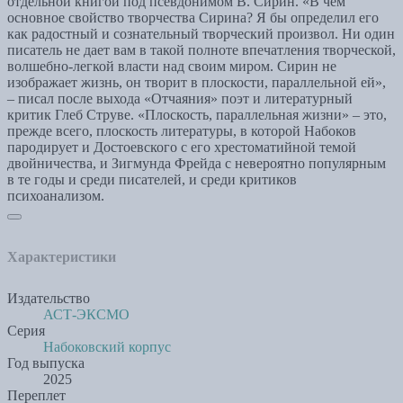
отдельной книгой под псевдонимом В. Сирин. «В чем
основное свойство творчества Сирина? Я бы определил его
как радостный и сознательный творческий произвол. Ни один
писатель не дает вам в такой полноте впечатления творческой,
волшебно-легкой власти над своим миром. Сирин не
изображает жизнь, он творит в плоскости, параллельной ей»,
– писал после выхода «Отчаяния» поэт и литературный
критик Глеб Струве. «Плоскость, параллельная жизни» – это,
прежде всего, плоскость литературы, в которой Набоков
пародирует и Достоевского с его хрестоматийной темой
двойничества, и Зигмунда Фрейда с невероятно популярным
в те годы и среди писателей, и среди критиков
психоанализом.
Характеристики
Издательство
АСТ-ЭКСМО
Серия
Набоковский корпус
Год выпуска
2025
Переплет