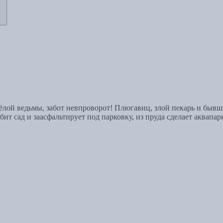
сёлой ведьмы, забот невпроворот! Плюгавиц, злой пекарь и быв
ит сад и заасфальтирует под парковку, из пруда сделает аквапар