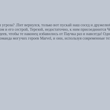
 угроза? .Пит вернулся, только вот пускай наш сосед и дружелю
 и его сестрой, Терезой, недостаточно, к ним присоединится Чё
еев, чтобы те наконец избавились от Паучка раз и навсегда! Од
оманда могучих героев Marvel, и они, используя современные т