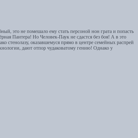
бный, это не помешало ему стать персоной нон грата и попасть
рная Пантера! Но Человек-Паук не сдастся без боя! А в это
нако стенолазу, оказавшемуся прямо в центре семейных распрей
ехнологии, дают отпор чудаковатому гению! Однако у