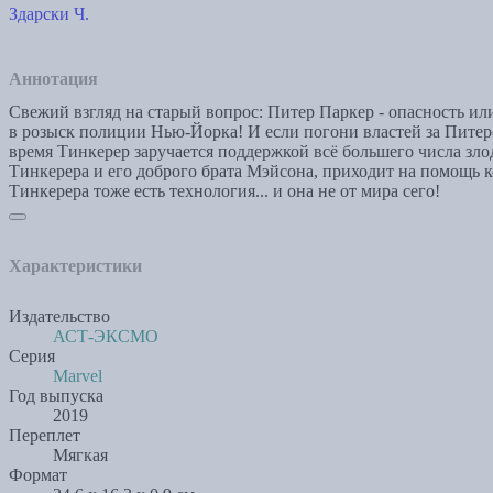
Здарски Ч.
Аннотация
Свежий взгляд на старый вопрос: Питер Паркер - опасность или
в розыск полиции Нью-Йорка! И если погони властей за Питером
время Тинкерер заручается поддержкой всё большего числа злод
Тинкерера и его доброго брата Мэйсона, приходит на помощь к
Тинкерера тоже есть технология... и она не от мира сего!
Характеристики
Издательство
АСТ-ЭКСМО
Серия
Marvel
Год выпуска
2019
Переплет
Мягкая
Формат