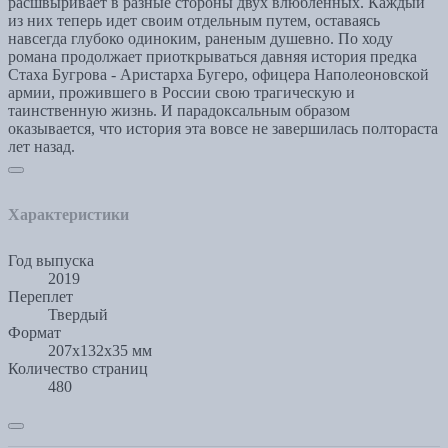
расшвыривает в разные стороны двух влюблённых. Каждый
из них теперь идет своим отдельным путем, оставаясь
навсегда глубоко одиноким, раненым душевно. По ходу
романа продолжает приоткрываться давняя история предка
Стаха Бугрова - Аристарха Бугеро, офицера Наполеоновской
армии, прожившего в России свою трагическую и
таинственную жизнь. И парадоксальным образом
оказывается, что история эта вовсе не завершилась полтораста
лет назад.
Характеристики
Год выпуска
2019
Переплет
Твердый
Формат
207x132x35 мм
Количество страниц
480