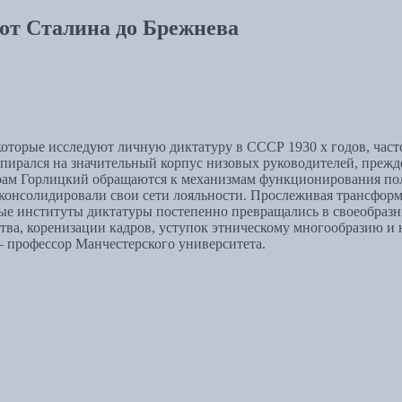
от Сталина до Брежнева
оторые исследуют личную диктатуру в СССР 1930 х годов, часто 
ирался на значительный корпус низовых руководителей, прежде
орам Горлицкий обращаются к механизмам функционирования по
консолидировали свои сети лояльности. Прослеживая трансформ
вые институты диктатуры постепенно превращались в своеобраз
тва, коренизации кадров, уступок этническому многообразию 
профессор Манчестерского университета.