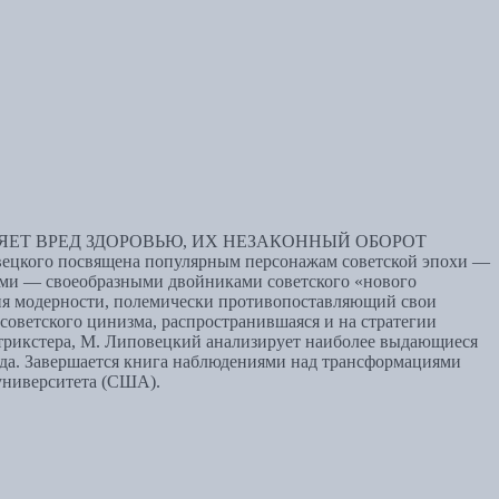
ЕТ ВРЕД ЗДОРОВЬЮ, ИХ НЕЗАКОННЫЙ ОБОРОТ
 посвящена популярным персонажам советской эпохи —
рами — своеобразными двойниками советского «нового
ссия модерности, полемически противопоставляющий свои
оветского цинизма, распространившаяся и на стратегии
 трикстера, М. Липовецкий анализирует наиболее выдающиеся
унда. Завершается книга наблюдениями над трансформациями
университета (США).