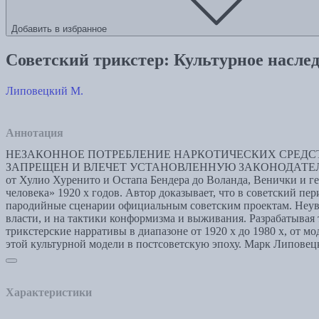
Добавить в избранное
Советский трикстер: Культурное насле
Липовецкий М.
Аннотация
НЕЗАКОННОЕ ПОТРЕБЛЕНИЕ НАРКОТИЧЕСКИХ СРЕДСТ
ЗАПРЕЩЕН И ВЛЕЧЕТ УСТАНОВЛЕННУЮ ЗАКОНОДАТЕЛЬСТВОМ
от Хулио Хуренито и Остапа Бендера до Воланда, Венички и г
человека» 1920 х годов. Автор доказывает, что в советский п
пародийные сценарии официальным советским проектам. Неувяд
власти, и на тактики конформизма и выживания. Разрабатывая
трикстерские нарративы в диапазоне от 1920 х до 1980 х, от 
этой культурной модели в постсоветскую эпоху. Марк Липове
Характеристики