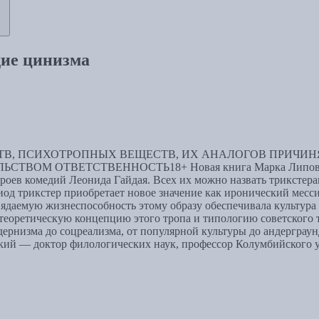
дие цинизма
В, ПСИХОТРОПНЫХ ВЕЩЕСТВ, ИХ АНАЛОГОВ ПРИЧИНЯ
 ОТВЕТСТВЕННОСТЬ18+ Новая книга Марка Липовецкого
ероев комедий Леонида Гайдая. Всех их можно назвать триксте
ериод трикстер приобретает новое значение как иронический ме
аемую жизнеспособность этому образу обеспечивала культура с
 теоретическую концепцию этого тропа и типологию советского
модернизма до соцреализма, от популярной культуры до андергра
цкий — доктор филологических наук, профессор Колумбийского 