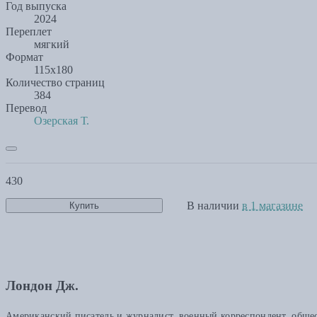
Год выпуска
2024
Переплет
мягкий
Формат
115х180
Количество страниц
384
Перевод
Озерская Т.
430
В наличии
в 1 магазине
Купить
Лондон Дж.
Американский писатель и журналист, военный корреспондент, общест