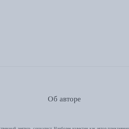
Об авторе
венный деятель, социалист. Наиболее известен как автор приключенч