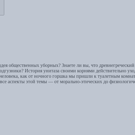
идея общественных уборных? Знаете ли вы, что древнегречески
одгузники? История унитаза своими корнями действительно уход
 человека, как от ночного горшка мы пришли к туалетным комн
все аспекты этой темы — от морально-этических до физиологич