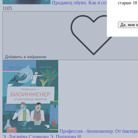
Продавец обуви. Как я создал Nike. Вер
старше 18
1105
Да, мне 
Добавить в избранное
Профессия - биоинженер: От бактер
Э. Логачёва
Стоянова Э.
Потапова Н.