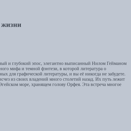
е жизни
мный и глубокий эпос, элегантно выписанный Нилом Гейманом
го мифа и темной фэнтези, в которой литература о
ых для графической литературы, и вы её никогда не забудете.
чез из своих владений много столетий назад. Их путь лежит
Эгейском море, хранящем голову Орфея. Эта встреча многое