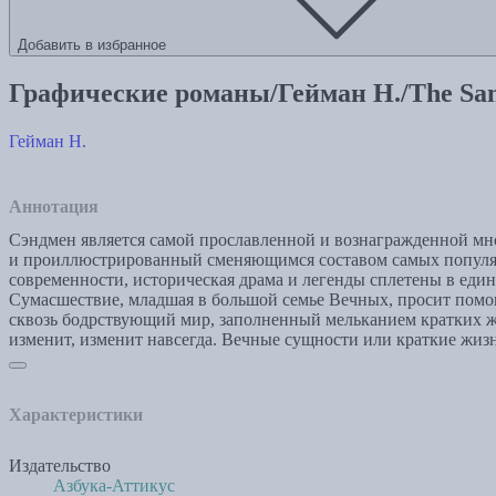
Добавить в избранное
Графические романы/Гейман Н./The San
Гейман Н.
Аннотация
Сэндмен является самой прославленной и вознагражденной мн
и проиллюстрированный сменяющимся составом самых популярны
современности, историческая драма и легенды сплетены в едино
Сумасшествие, младшая в большой семье Вечных, просит помощ
сквозь бодрствующий мир, заполненный мельканием кратких жи
изменит, изменит навсегда. Вечные сущности или краткие жизни
Характеристики
Издательство
Азбука-Аттикус