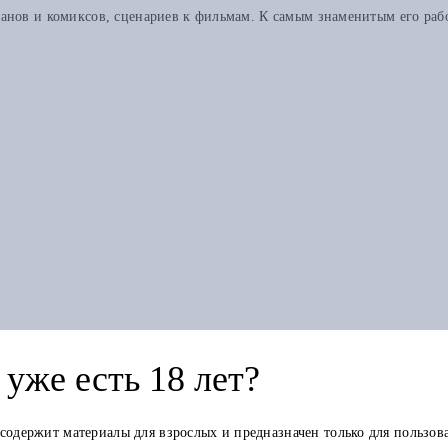
манов и комиксов, сценариев к фильмам. К самым знаменитым его раб
Другие книги автора
уже есть 18 лет?
 содержит материалы для взрослых и предназначен только для пользов