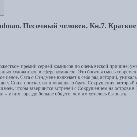
dman. Песочный человек. Кн.7. Кратки
ожеством премий серией комиксов по очень веской причине: у
х художников в сфере комиксов. Это богатая смесь современно
е целое. Сага о Сэндмене включает в себя ряд историй, уникальн
и у Сна в поисках их пропавшего брата Сокрушения, который ис
зней, чтобы завершится встречей с Сокрушением на острове в 
 – у них гораздо больше общего, чем им хотелось бы знать.