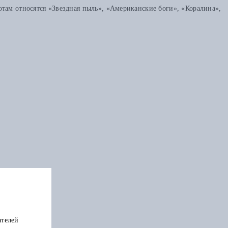
отам относятся «Звездная пыль», «Американские боги», «Коралина»,
ателей