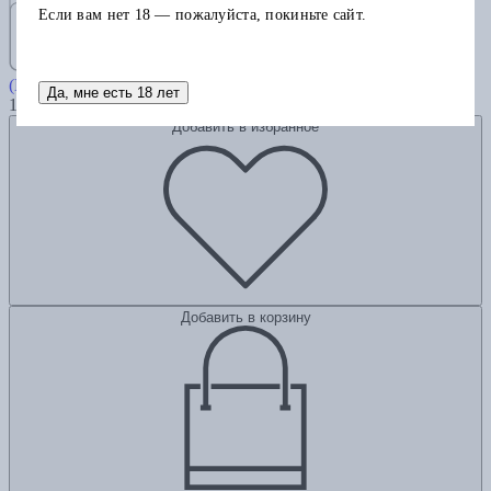
Если вам нет 18 — пожалуйста, покиньте сайт.
Мор, ученик Смерти
(Плоский мир: Смерть #1)
Да, мне есть 18 лет
1105
Добавить в избранное
Добавить в корзину