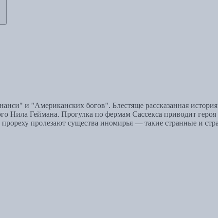
анси" и "Американских богов". Блестяще рассказанная история 
ого Нила Геймана. Прогулка по фермам Сассекса приводит героя
в прореху пролезают существа иномирья — такие странные и стр