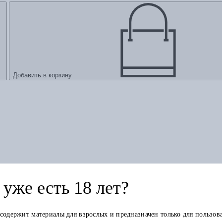
Добавить в корзину
уже есть 18 лет?
тов до Нуменора и Ока Саурона
 содержит материалы для взрослых и предназначен только для пользов