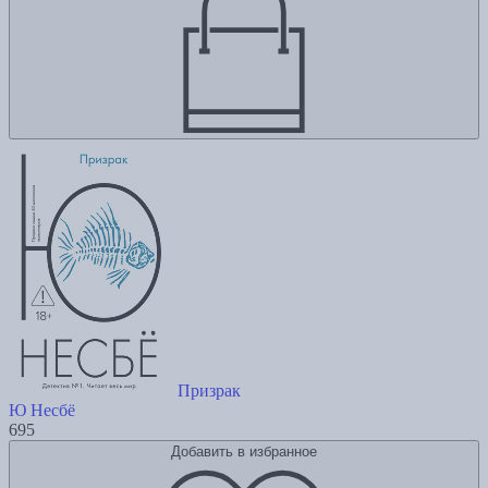
Призрак
Ю Несбё
695
Добавить в избранное