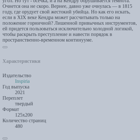
угол. Но тут - осечка, и а на Кендру обрушивается темнота.
Очнется она не скоро. Вернее, давно уже очнулась — в 1815
году, где орудует свой жестокий убийца. Но как его искать,
если в XIX веке Кендра может рассчитывать только на
положение горничной? Лишенной привычных инструментов,
ей придется пользоваться исключительно холодной логикой,
чтобы раскрыть преступление и навести порядок в
пространственно-временном континууме.
Характеристики
Издательство
Inspiria
Год выпуска
2021
Переплет
твердый
Формат
125x200
Количество страниц
480