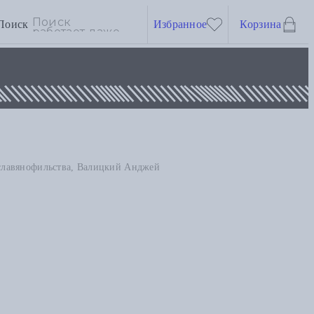
Поиск
Избранное
Корзина
 славянофильства, Валицкий Анджей