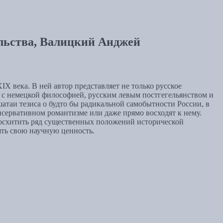
ильства, Валицкий Анджей
 века. В ней автор представляет не только русское
 с немецкой философией, русским левым постгегельянством и
таи тезиса о будто бы радикальной самобытности России, в
ервативном романтизме или даже прямо восходят к нему.
осхитить ряд существенных положений исторической
ять свою научную ценность.