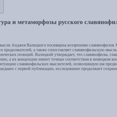
тура и метаморфозы русского славяноф
 мысли Анджея Валицкого посвящена воззрениям славянофилов XIX
и продолжателей, а также сопоставляет славянофильскую мысль
ческих позиций. Валицкий утверждает, что славянофилы, глаша
ю, а их концепции имеют точные соответствия в немецком конс
интуицию славянофильских мыслителей, позволившую им предв
рошедших с первой публикации, исследование продолжает сохран