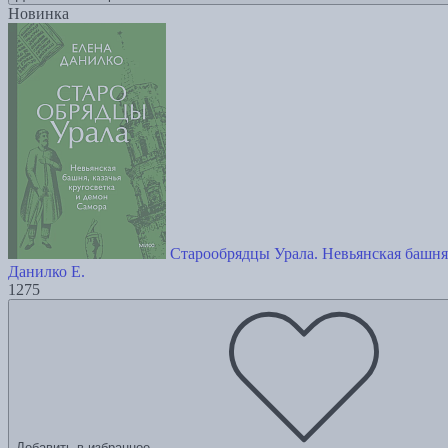
Новинка
Старообрядцы Урала. Невьянская башня,
Данилко Е.
1275
Добавить в избранное