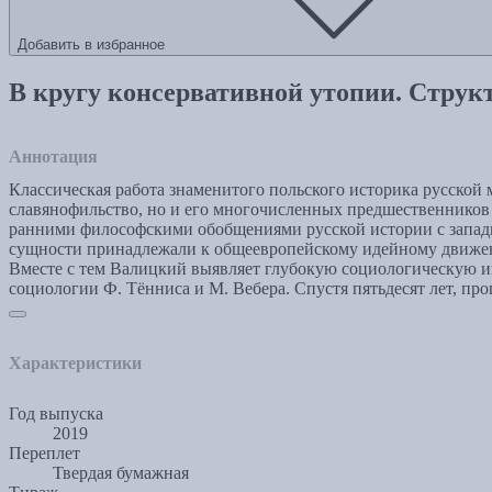
Добавить в избранное
В кругу консервативной утопии. Струк
Аннотация
Классическая работа знаменитого польского историка русской
славянофильство, но и его многочисленных предшественников 
ранними философскими обобщениями русской истории с западни
сущности принадлежали к общеевропейскому идейному движени
Вместе с тем Валицкий выявляет глубокую социологическую 
социологии Ф. Тённиса и М. Вебера. Спустя пятьдесят лет, п
Характеристики
Год выпуска
2019
Переплет
Твердая бумажная