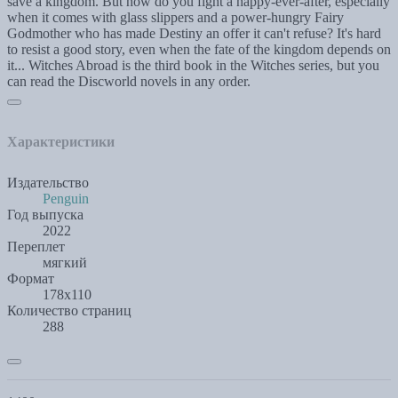
save a kingdom. But how do you fight a happy-ever-after, especially
when it comes with glass slippers and a power-hungry Fairy
Godmother who has made Destiny an offer it can't refuse? It's hard
to resist a good story, even when the fate of the kingdom depends on
it... Witches Abroad is the third book in the Witches series, but you
can read the Discworld novels in any order.
Характеристики
Издательство
Penguin
Год выпуска
2022
Переплет
мягкий
Формат
178х110
Количество страниц
288