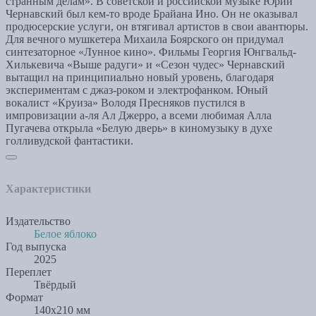
странным делам». В советской и российской музыке Юрий
Чернавский был кем-то вроде Брайана Ино. Он не оказывал
продюсерские услуги, он втягивал артистов в свои авантюры.
Для вечного мушкетера Михаила Боярского он придумал
синтезаторное «Лунное кино». Фильмы Георгия Юнгвальд-
Хилькевича «Выше радуги» и «Сезон чудес» Чернавский
вытащил на принципиально новый уровень, благодаря
экспериментам с джаз-роком и электрофанком. Юный
вокалист «Круиза» Володя Пресняков пустился в
импровизации а-ля Ал Джерро, а всеми любимая Алла
Пугачева открыла «Белую дверь» в киномузыку в духе
голливудской фантастики.
Характеристики
Издательство
Белое яблоко
Год выпуска
2025
Переплет
Твёрдый
Формат
140х210 мм