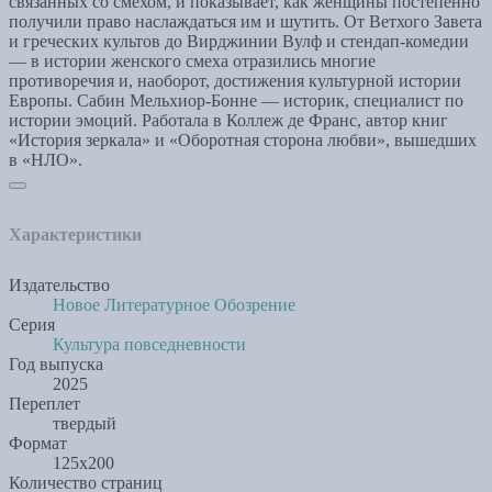
связанных со смехом, и показывает, как женщины постепенно
получили право наслаждаться им и шутить. От Ветхого Завета
и греческих культов до Вирджинии Вулф и стендап-комедии
— в истории женского смеха отразились многие
противоречия и, наоборот, достижения культурной истории
Европы. Сабин Мельхиор-Бонне — историк, специалист по
истории эмоций. Работала в Коллеж де Франс, автор книг
«История зеркала» и «Оборотная сторона любви», вышедших
в «НЛО».
Характеристики
Издательство
Новое Литературное Обозрение
Серия
Культура повседневности
Год выпуска
2025
Переплет
твердый
Формат
125х200
Количество страниц