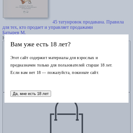
45 татуировок продавана. Правила
для тех, кто продает и управляет продажами
Батырев М.
Нет в наличии
Вам уже есть 18 лет?
Добавить в избранное
Этот сайт содержит материалы для взрослых и
предназначен только для пользователей старше 18 лет.
Если вам нет 18 — пожалуйста, покиньте сайт.
Да, мне есть 18 лет
Добавить в корзину