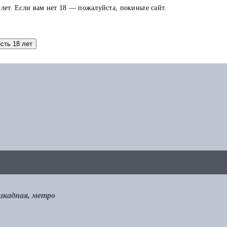
 лет. Если вам нет 18 — пожалуйста, покиньте сайт.
аток по карте можно использовать в других заказах.
есть 18 лет
рикадная, метро