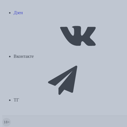
Дзен
Вконтакте
ТГ
18+