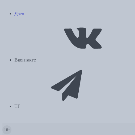
Дзен
Вконтакте
ТГ
18+