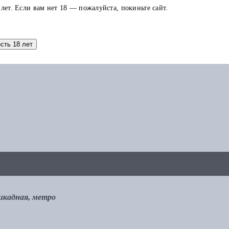
 лет. Если вам нет 18 — пожалуйста, покиньте сайт.
аток по карте можно использовать в других заказах.
есть 18 лет
рикадная, метро