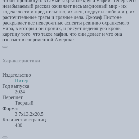
чтобы проникнуть в самые закрытые круги мафии. Теперь его
незабываемый рассказ оживляет весь мафиозный мир - их
кодекс чести и предательство, их жен, подруг и любовниц, их
расточительные траты и грязные дела. Джозеф Пистоне
раскрывает все невероятные аспекты ревниво охраняемого
мира, в который он проник, и рисует леденящую кровь
картину того, что такое мафия, что они делает и что она
означает в современной Америке.
Характеристики
Издательство
Питер
Год выпуска
2024
Переплет
Твердый
Формат
3.7x13.2x20.5
Количество страниц
480