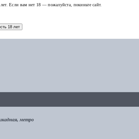
 лет. Если вам нет 18 — пожалуйста, покиньте сайт.
аток по карте можно использовать в других заказах.
есть 18 лет
рикадная, метро