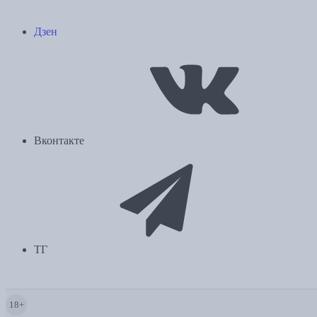
Дзен
Вконтакте
ТГ
18+