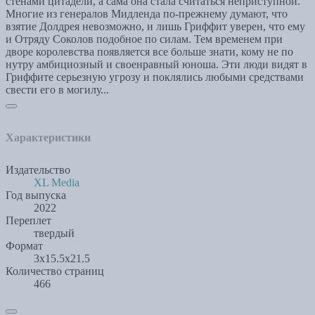
стенами цитадели, а сама она стала считаться неприступной.
Многие из генералов Мидленда по-прежнему думают, что
взятие Долдрея невозможно, и лишь Гриффит уверен, что ему
и Отряду Соколов подобное по силам. Тем временем при
дворе королевства появляется все больше знати, кому не по
нутру амбициозный и своенравный юноша. Эти люди видят в
Гриффите серьезную угрозу и поклялись любыми средствами
свести его в могилу...
Характеристики
Издательство
XL Media
Год выпуска
2022
Переплет
твердый
Формат
3x15.5x21.5
Количество страниц
466