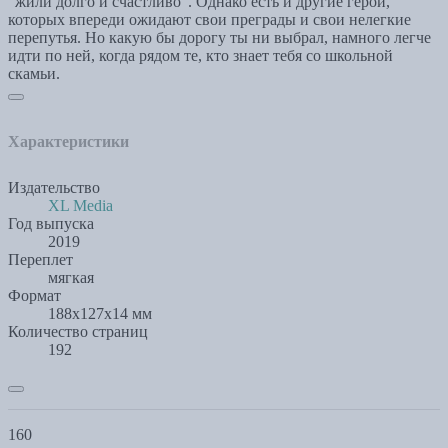
"жили долго и счастливо". Однако есть и другие герои,
которых впереди ожидают свои преграды и свои нелегкие
перепутья. Но какую бы дорогу ты ни выбрал, намного легче
идти по ней, когда рядом те, кто знает тебя со школьной
скамьи.
Характеристики
Издательство
XL Media
Год выпуска
2019
Переплет
мягкая
Формат
188x127x14 мм
Количество страниц
192
160