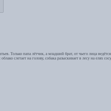
атьев. Только папа лётчик, а младший брат, от чьего лица ведё
блако слетает на голову, собака разыскивает в лесу на елях сосу