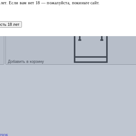
 Мартин: Зверь из Бонкиллинока
 лет. Если вам нет 18 — пожалуйста, покиньте сайт.
есть 18 лет
Добавить в корзину
ичок