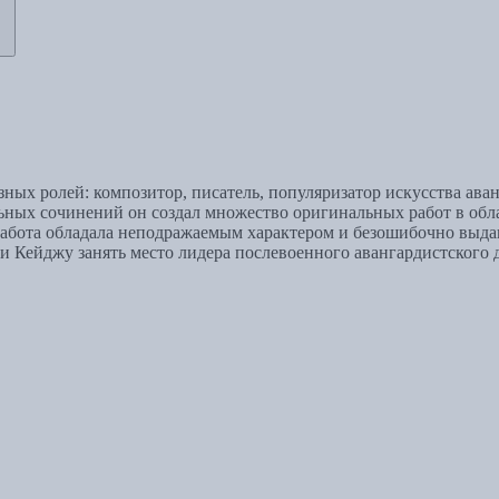
ных ролей: композитор, писатель, популяризатор искусства аван
ных сочинений он создал множество оригинальных работ в облас
абота обладала неподражаемым характером и безошибочно выдава
 помогли Кейджу занять место лидера послевоенного авангардистс