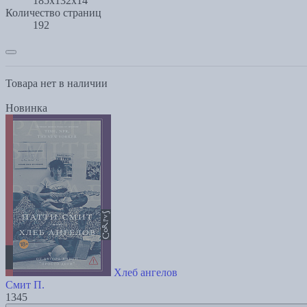
185x132x14
Количество страниц
192
Товара нет в наличии
Новинка
Хлеб ангелов
Смит П.
1345