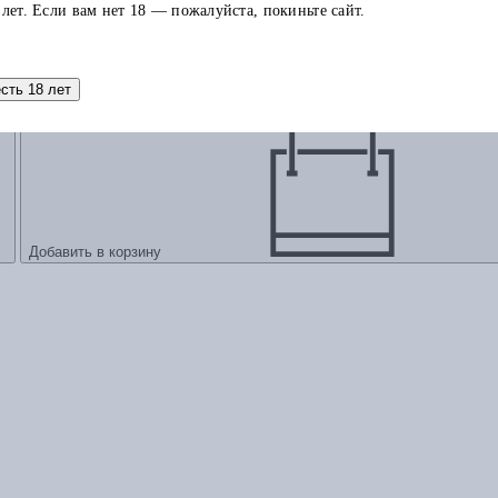
 лет. Если вам нет 18 — пожалуйста, покиньте сайт.
о Востока: Мир видимый и невидимый
есть 18 лет
Добавить в корзину