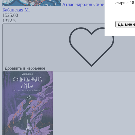
старше 18
Атлас народов Сибири и Дальнег
Бабанская М.
1525.00
1372.5
Да, мне 
Добавить в избранное