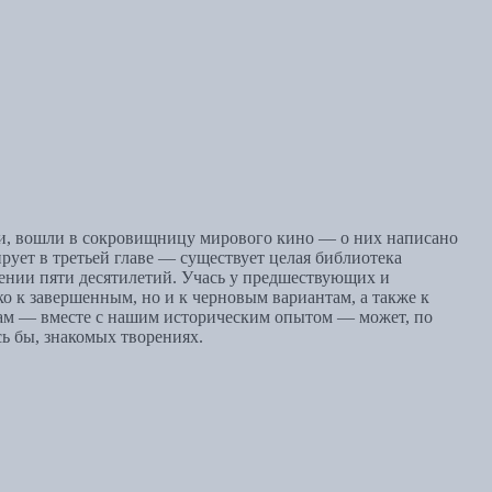
и, вошли в сокровищницу мирового кино — о них написано
ует в третьей главе — существует целая библиотека
ении пяти десятилетий. Учась у предшествующих и
о к завершенным, но и к черновым вариантам, а также к
кам — вместе с нашим историческим опытом — может, по
ь бы, знакомых творениях.