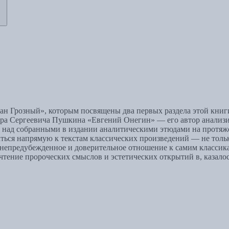
н Грозный», которым посвящены два первых раздела этой книг
дра Сергеевича Пушкина «Евгений Онегин» — его автор анализир
 над собранными в издании аналитическими этюдами на протяж
аться напрямую к текстам классических произведений — не тольк
 непредубежденное и доверительное отношение к самим класси
тение пророческих смыслов и эстетических открытий в, казалос