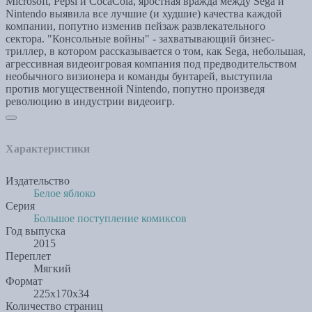
Microsoft, Pepsi и CocaCola, яростная вражда между Sega и
Nintendo выявила все лучшие (и худшие) качества каждой
компании, попутно изменив пейзаж развлекательного
сектора. "Консольные войны" - захватывающий бизнес-
триллер, в котором рассказывается о том, как Sega, небольшая,
агрессивная видеоигровая компания под предводительством
необычного визионера и команды бунтарей, выступила
против могущественной Nintendo, попутно произведя
революцию в индустрии видеоигр.
Характеристики
Издательство
Белое яблоко
Серия
Большое поступление комиксов
Год выпуска
2015
Переплет
Мягкий
Формат
225х170х34
Количество страниц