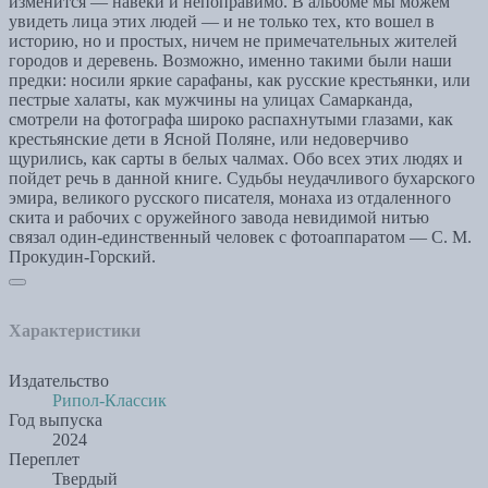
изменится — навеки и непоправимо. В альбоме мы можем
увидеть лица этих людей — и не только тех, кто вошел в
историю, но и простых, ничем не примечательных жителей
городов и деревень. Возможно, именно такими были наши
предки: носили яркие сарафаны, как русские крестьянки, или
пестрые халаты, как мужчины на улицах Самарканда,
смотрели на фотографа широко распахнутыми глазами, как
крестьянские дети в Ясной Поляне, или недоверчиво
щурились, как сарты в белых чалмах. Обо всех этих людях и
пойдет речь в данной книге. Судьбы неудачливого бухарского
эмира, великого русского писателя, монаха из отдаленного
скита и рабочих с оружейного завода невидимой нитью
связал один-единственный человек с фотоаппаратом — С. М.
Прокудин-Горский.
Характеристики
Издательство
Рипол-Классик
Год выпуска
2024
Переплет
Твердый