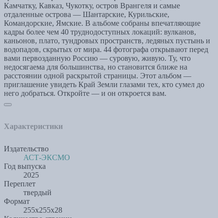
Камчатку, Кавказ, Чукотку, остров Врангеля и самые
отдаленные острова — Шантарские, Курильские,
Командорские, Ямские. В альбоме собраны впечатляющие
кадры более чем 40 труднодоступных локаций: вулканов,
каньонов, плато, тундровых пространств, ледяных пустынь и
водопадов, скрытых от мира. 44 фотографа открывают перед
вами первозданную Россию — суровую, живую. Ту, что
недосягаема для большинства, но становится ближе на
расстоянии одной раскрытой страницы. Этот альбом —
приглашение увидеть Край Земли глазами тех, кто сумел до
него добраться. Откройте — и он откроется вам.
Характеристики
Издательство
АСТ-ЭКСМО
Год выпуска
2025
Переплет
твердый
Формат
255x255x28