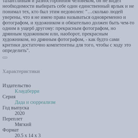
талантливым и разносторонним человеком, он не видел
необходимости выбирать себе один единственный ярлык и не
понимал тех, кто был этим недоволен: "…сколько людей
уверены, что я не имею права называться одновременно и
фотографом, и художником и обязательно должен быть чем-то
одним в ущерб другому: прекрасным фотографом, но
дрянным художником или, наоборот, прекрасным
художником, но дрянным фотографом, - как будто сами
критики достаточно компетентны для того, чтобы с ходу это
определить".
Характеристики
Издательство
Клаудберри
Серия
Дада и сюрреализм
Год выпуска
2020
Переплет
Мягкий
Формат
20.5 x 14 x 3