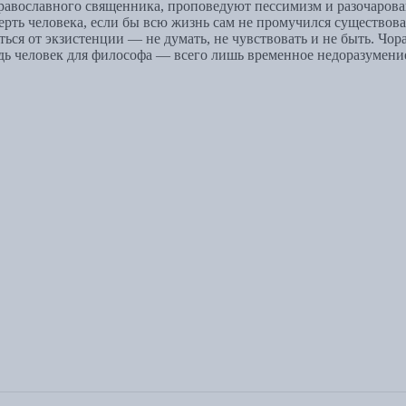
вославного священника, проповедуют пессимизм и разочаровани
ерть человека, если бы всю жизнь сам не промучился существов
ться от экзистенции — не думать, не чувствовать и не быть. Чор
едь человек для философа — всего лишь временное недоразумени