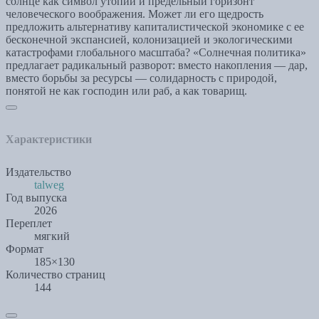
солнце как символ утопии и предельный горизонт
человеческого воображения. Может ли его щедрость
предложить альтернативу капиталистической экономике с ее
бесконечной экспансией, колонизацией и экологическими
катастрофами глобального масштаба? «Солнечная политика»
предлагает радикальный разворот: вместо накопления — дар,
вместо борьбы за ресурсы — солидарность с природой,
понятой не как господин или раб, а как товарищ.
Характеристики
Издательство
talweg
Год выпуска
2026
Переплет
мягкий
Формат
185×130
Количество страниц
144