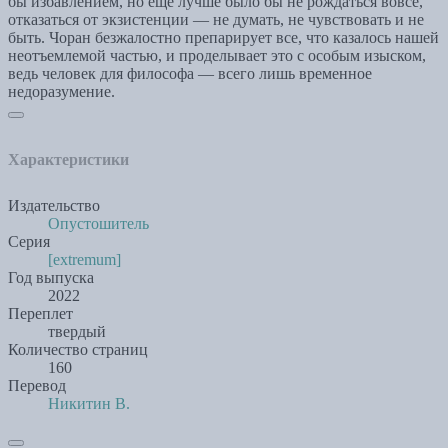
бы избавлением, но еще лучше было бы не рождаться вовсе,
отказаться от экзистенции — не думать, не чувствовать и не
быть. Чоран безжалостно препарирует все, что казалось нашей
неотъемлемой частью, и проделывает это с особым изыском,
ведь человек для философа — всего лишь временное
недоразумение.
Характеристики
Издательство
Опустошитель
Серия
[extremum]
Год выпуска
2022
Переплет
твердый
Количество страниц
160
Перевод
Никитин В.