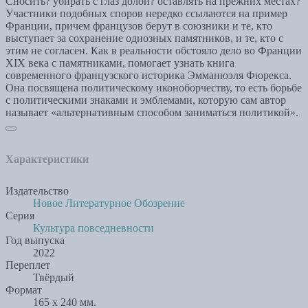
Сносить? убирать с глаз долой? оставлять на прежних местах?
Участники подобных споров нередко ссылаются на пример
Франции, причем французов берут в союзники и те, кто
выступает за сохранение одиозных памятников, и те, кто с
этим не согласен. Как в реальности обстояло дело во Франции
XIX века с памятниками, помогает узнать книга
современного французского историка Эмманюэля Фюрекса.
Она посвящена политическому иконоборчеству, то есть борьбе
с политическими знаками и эмблемами, которую сам автор
называет «альтернативным способом заниматься политикой».
Характеристики
Издательство
Новое Литературное Обозрение
Серия
Культура повседневности
Год выпуска
2022
Переплет
Твёрдый
Формат
165 x 240 мм.