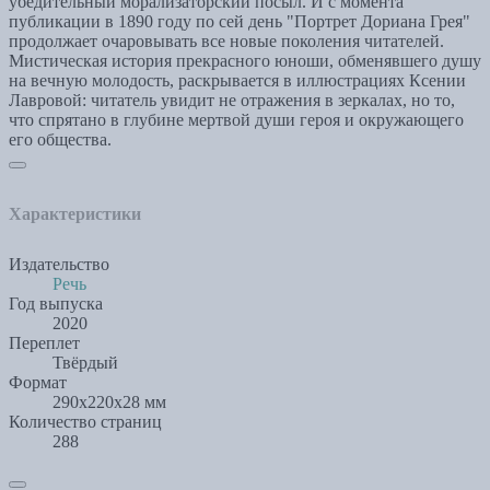
убедительный морализаторский посыл. И с момента
публикации в 1890 году по сей день "Портрет Дориана Грея"
продолжает очаровывать все новые поколения читателей.
Мистическая история прекрасного юноши, обменявшего душу
на вечную молодость, раскрывается в иллюстрациях Ксении
Лавровой: читатель увидит не отражения в зеркалах, но то,
что спрятано в глубине мертвой души героя и окружающего
его общества.
Характеристики
Издательство
Речь
Год выпуска
2020
Переплет
Твёрдый
Формат
290x220x28 мм
Количество страниц
288