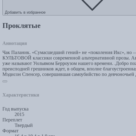
Добавить в избранное
Проклятые
Аннотация
Чак Паланик. «Сумасшедший гений» не «поколения Икс», но
КУЛЬТОВОЙ классики современной альтернативной прозы. Ав
уже называют Уильямом Берроузом нашего времени. .Добро пожа
преисподней грешников ждет, в общем, вполне благоустроенная
Мэдисон Спенсер, совершившая самоубийство по девчоночьей дур
Характеристики
Год выпуска
2015
Переплет
Твердый
Формат