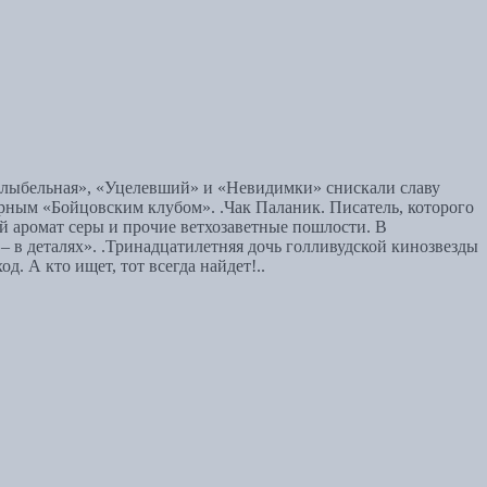
лыбельная», «Уцелевший» и «Невидимки» снискали славу
м «Бойцовским клубом». .Чак Паланик. Писатель, которого
ый аромат серы и прочие ветхозаветные пошлости. В
– в деталях». .Тринадцатилетняя дочь голливудской кинозвезды
. А кто ищет, тот всегда найдет!..