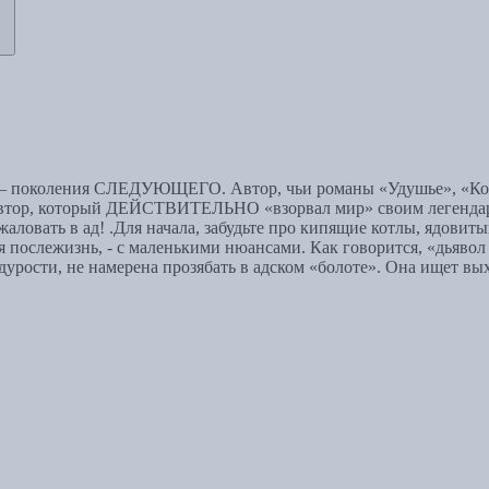
 — поколения СЛЕДУЮЩЕГО. Автор, чьи романы «Удушье», «Ко
тор, который ДЕЙСТВИТЕЛЬНО «взорвал мир» своим легендарны
ловать в ад! .Для начала, забудьте про кипящие котлы, ядовит
 послежизнь, - с маленькими нюансами. Как говорится, «дьявол 
ости, не намерена прозябать в адском «болоте». Она ищет выход