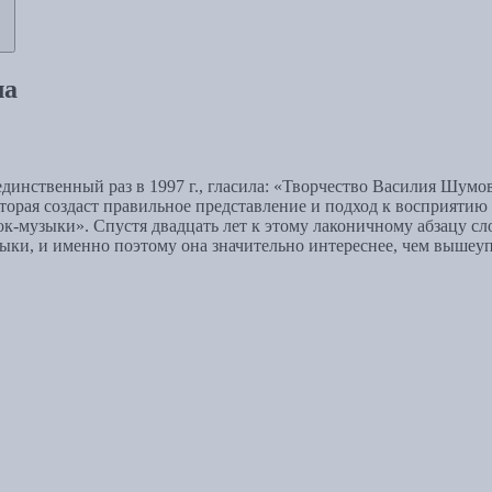
ла
инственный раз в 1997 г., гласила: «Творчество Василия Шумо
которая создаст правильное представление и подход к восприят
-музыки». Спустя двадцать лет к этому лаконичному абзацу сло
ыки, и именно поэтому она значительно интереснее, чем выше