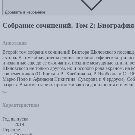
Добавить в избранное
Собрание сочинений. Том 2: Биография
Аннотация
Второй том собрания сочинений Виктора Шкловского посвящен 
автора. В томе объединены ранняя автобиографическая трилог
и изданные еще до ее окончания, поздние мемуарные книги, в
Шкловского не только другом, но и особого рода экраном, на 
современников (О. Брика и В. Хлебникова, Р. Якобсона и С. Э
Марко Поло и Афанасия Никитина, Суворова и Фердоуси). Собр
разрыв. В комментариях прослеживаются дополнения и измене
Характеристики
Год выпуска
2019
Переплет