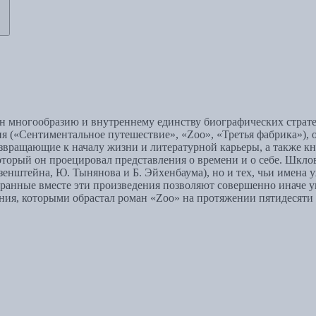
многообразию и внутреннему единству биографических стратеги
ия («Сентиментальное путешествие», «Zoo», «Третья фабрика»),
озвращающие к началу жизни и литературной карьеры, а также кн
который он проецировал представления о времени и о себе. Шкло
йзенштейна, Ю. Тынянова и Б. Эйхенбаума), но и тех, чьи имена
анные вместе эти произведения позволяют совершенно иначе уви
ния, которыми обрастал роман «Zoo» на протяжении пятидесяти