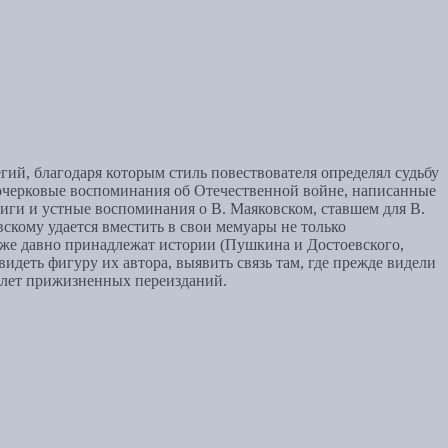
й, благодаря которым стиль повествователя определял судьбу
 очерковые воспоминания об Отечественной войне, написанные
иги и устные воспоминания о В. Маяковском, ставшем для В.
вскому удается вместить в свои мемуары не только
 уже давно принадлежат истории (Пушкина и Достоевского,
деть фигуру их автора, выявить связь там, где прежде видели
 лет прижизненных переизданий.