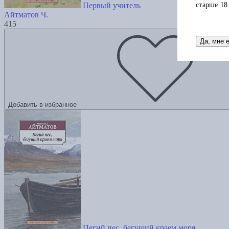
старше 18
Первый учитель
Айтматов Ч.
415
Да, мне 
Добавить в избранное
Пегий пес, бегущий краем моря