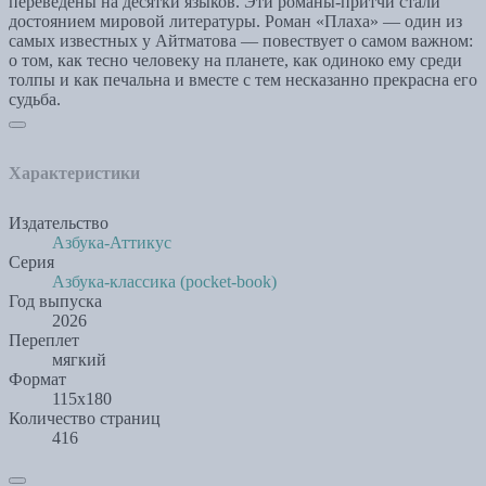
переведены на десятки языков. Эти романы-притчи стали
достоянием мировой литературы. Роман «Плаха» — один из
самых известных у Айтматова — повествует о самом важном:
о том, как тесно человеку на планете, как одиноко ему среди
толпы и как печальна и вместе с тем несказанно прекрасна его
судьба.
Характеристики
Издательство
Азбука-Аттикус
Серия
Азбука-классика (pocket-book)
Год выпуска
2026
Переплет
мягкий
Формат
115х180
Количество страниц
416