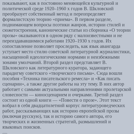
показывают, как в постоянно меняющейся культурной и
политической среде 1920–1960 х годов В. Шкловский
преобразует собственный метод и переопределяет
формалистскую теорию «приема». В первом разделе,
поднимающем вопросы поэтики жанров, истории стилей и
сюжетостроения, канонические статьи из сборника «О теории
прозы» оказываются в одном ряду с малоизвестными и не
переиздававшимися работами 1920–1930 х годов. Их
сопоставление позволяет проследить, как язык авангарда
уступает место стилю советской литературной журналистики,
насыщенной идеологическими нормами и неизбежными
зонами умолчаний. Второй раздел представляет В.
Шкловского как литературного куратора, задающего
парадигму советского «творческого письма». Сюда вошли
пособия «Техника писательского ремесла» и «Как писать
сценарии», а также другие работы на эту тему. В них автор
работает с самыми актуальными направлениями пролетарской
словесности — киносценарием и очерками. Третий раздел
состоит из одной книги — «Повести о прозе». Этот текст
вобрал в себя двадцатилетний корпус литературоведческих
работ, рассказывающих как историю европейской прозы
(включая русскую), так и историю самого автора, его
творческих и жизненных стратегий, размышлений и
языковых поисков.