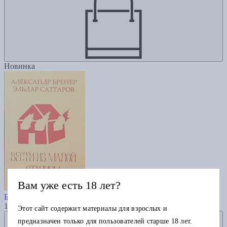
Новинка
Вам уже есть 18 лет?
Вести из Малой Станицы
Бренер А.
1100
Этот сайт содержит материалы для взрослых и
Добавить в избранное
предназначен только для пользователей старше 18 лет.