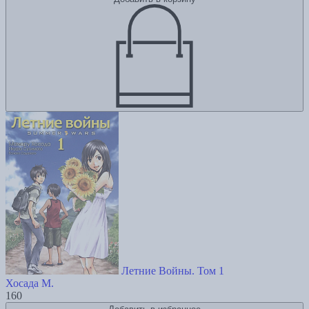
Летние Войны. Том 1
Хосада М.
160