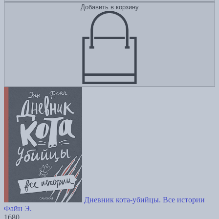
Добавить в корзину
Дневник кота-убийцы. Все истории
Файн Э.
1680